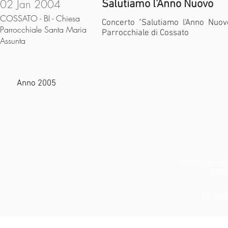
02 Jan 2004
Salutiamo l'Anno Nuovo
COSSATO - BI - Chiesa
Concerto "Salutiamo l'Anno Nuov
Parrocchiale Santa Maria
Parrocchiale di Cossato
Assunta
Anno 2005
© 2018
Coro Noi
Infor
Ph:
matt