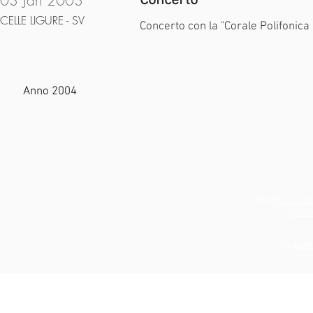
03 Jan 2003
Concerto
CELLE LIGURE - SV
Concerto con la "Corale Polifonica 
Anno 2004
© 2018
Coro Noi
Infor
Ph:
matt