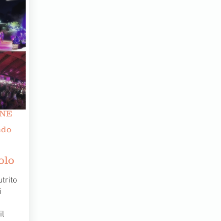
ONE
ndo
volo
utrito
i
il