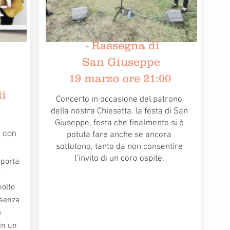
- Rassegna di
San Giuseppe
0
19 marzo
ore 21:00
i
Concerto in occasione del patrono
della nostra Chiesetta. la festa di San
Giuseppe, festa che finalmente si è
 con
potuta fare anche se ancora
sottotono, tanto da non consentire
l’invito di un coro ospite.
 porta
o
molto
 senza
e
in un