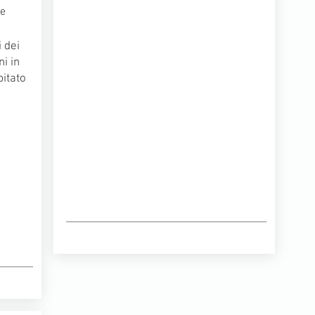
te
i dei
ni in
itato