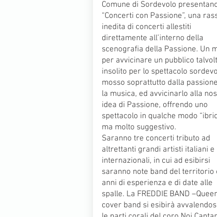
Comune di Sordevolo presentan
“Concerti con Passione”, una ra
inedita di concerti allestiti
direttamente all’interno della
scenografia della Passione. Un 
per avvicinare un pubblico talvol
insolito per lo spettacolo sordev
mosso soprattutto dalla passion
la musica, ed avvicinarlo alla nos
idea di Passione, offrendo uno
spettacolo in qualche modo “ibri
ma molto suggestivo.
Saranno tre concerti tributo ad
altrettanti grandi artisti italiani e
internazionali, in cui ad esibirsi
saranno note band del territorio
anni di esperienza e di date alle
spalle. La FREDDIE BAND –Quee
cover band si esibirà avvalendos
le parti corali del coro Noi Canta