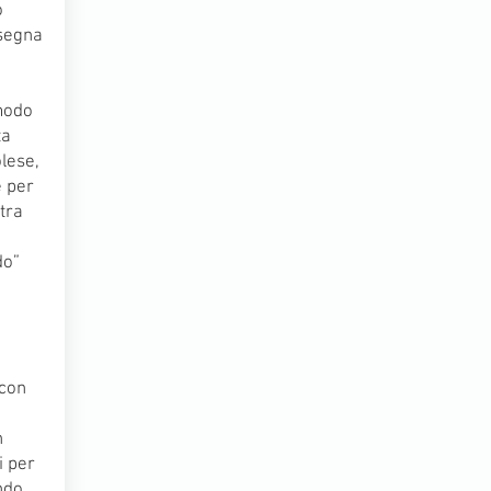
o
ssegna
modo
ta
olese,
e per
tra
do”
 con
n
i per
ndo.